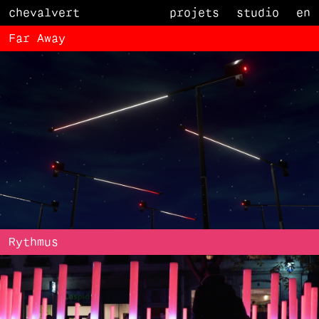
chevalvert
projets
studio
en
Far Away
Rythmus